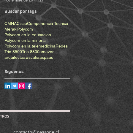
noviembre de 2017
(2)
2 entradas
Buscar por tags
CMNA
Cisco
Compenencia Tecnica
Meraki
Polycom
Polycom en la educacion
Polycom en la mineria
Polycom en la telemedicina
Redes
Trio 8500
Trio 8800
amazon
arquitecto
aws
caf
iaas
paas
Síguenos
TROS
contacto@paasone.cl