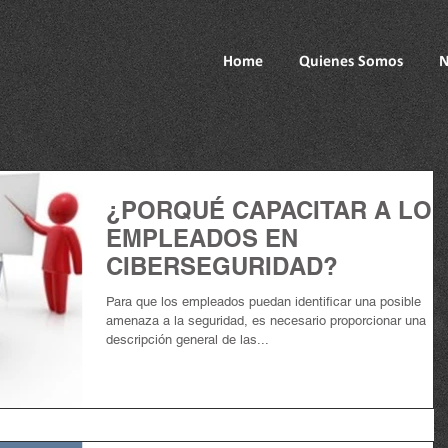
Home
Quienes Somos
N
¿PORQUÉ CAPACITAR A LOS
EMPLEADOS EN
CIBERSEGURIDAD?
Para que los empleados puedan identificar una posible
amenaza a la seguridad, es necesario proporcionar una
descripción general de las...